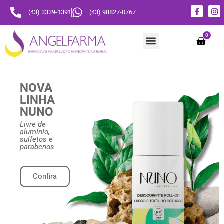
(43) 3339-1391
(43) 98827-0767
0
Monte seu floral
Nuno Cosméticos
NOVA
LINHA
NUNO
Livre de
alumínio,
sulfetos e
parabenos
Confira