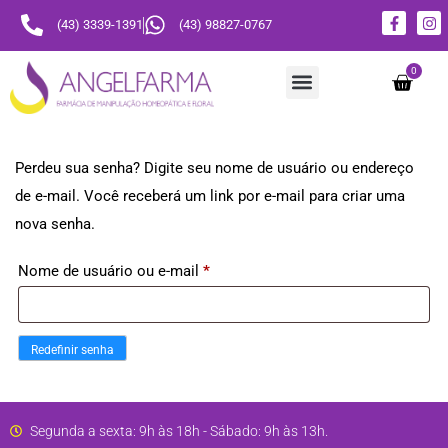
(43) 3339-1391
(43) 98827-0767
0
Monte seu floral
Nuno Cosméticos
Perdeu sua senha? Digite seu nome de usuário ou endereço
de e-mail. Você receberá um link por e-mail para criar uma
nova senha.
Nome de usuário ou e-mail
*
Redefinir senha
Segunda a sexta: 9h às 18h - Sábado: 9h às 13h.